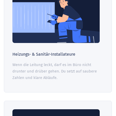
Heizungs- & Sanitär-Installateure
Wenn die Leitung leckt, darf es im Büro nicht
drunter und drüber gehen. Du setzt auf saubere
Zahlen und klare Abläufe.