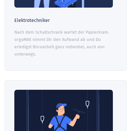
Elektrotechniker
Nach dem Schaltschrank wartet der Papierkram.
orgaMAX nimmt Dir den Aufwand ab und Du
erledigst Büroarbeit ganz nebenbei, auch von
unterwegs.