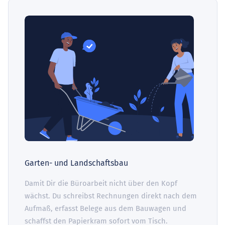
Garten- und Landschaftsbau
Damit Dir die Büroarbeit nicht über den Kopf
wächst. Du schreibst Rechnungen direkt nach dem
Aufmaß, erfasst Belege aus dem Bauwagen und
schaffst den Papierkram sofort vom Tisch.