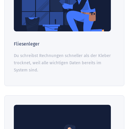
Fliesenleger
Du schreibst Rechnungen schneller als der Kleber
trocknet, weil alle wichtigen Daten bereits im
System sind.