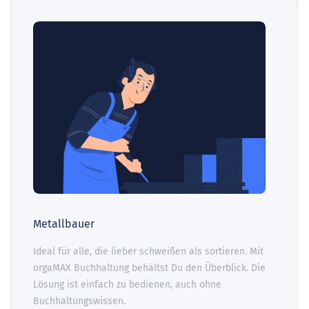
Metallbauer
Ideal für alle, die lieber schweißen als sortieren. Mit
orgaMAX Buchhaltung behältst Du den Überblick. Die
Lösung ist einfach zu bedienen, auch ohne
Buchhaltungswissen.