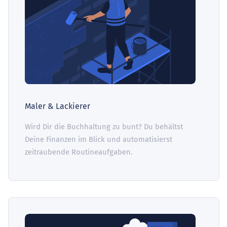
Maler & Lackierer
Wird Dir die Buchhaltung zu bunt? Du behältst
Deine Finanzen im Blick und automatisierst
zeitraubende Routineaufgaben.