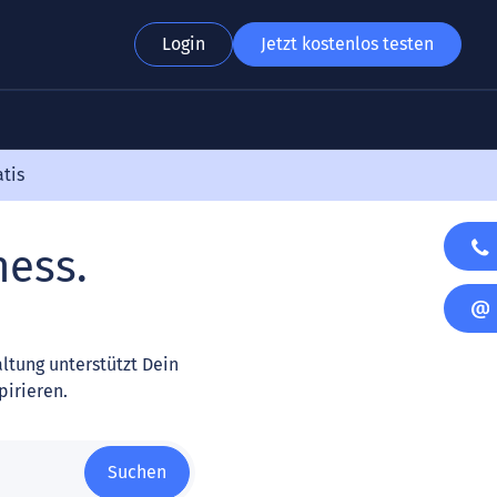
Login
Jetzt kostenlos testen
atis
ness.
tung unterstützt Dein
pirieren.
Suchen