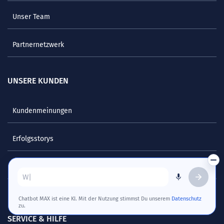
Unser Team
Partnernetzwerk
UNSERE KUNDEN
Kundenmeinungen
Erfolgsstorys
Referenzen
Stelle eine Frage zu orgaMAX…
Chatbot MAX ist eine KI. Mit der Nutzung stimmst Du unserem
Datenschutz
zu.
SERVICE & HILFE