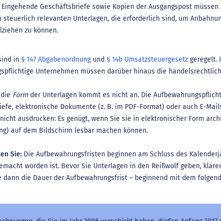
Eingehende Geschäftsbriefe sowie Kopien der Ausgangspost müssen se
 steuerlich relevanten Unterlagen, die erforderlich sind, um Anbahn
lziehen zu können.
sind in
§ 147 Abgabenordnung
und
§ 14b Umsatzsteuergesetz
geregelt. 
spflichtige Unternehmen müssen darüber hinaus die handelsrechtl
 die
Form
der Unterlagen kommt es nicht an. Die Aufbewahrungspflicht
iefe, elektronische Dokumente (z. B. im PDF-Format) oder auch E-Mai
icht ausdrucken: Es genügt, wenn Sie sie in elektronischer Form archiv
ng) auf dem Bildschirm lesbar machen können.
ten Sie:
Die Aufbewahrungsfristen beginnen am Schluss des Kalenderj
macht worden ist. Bevor Sie Unterlagen in den Reißwolf geben, klären 
e dann die Dauer der Aufbewahrungsfrist – beginnend mit dem folgend