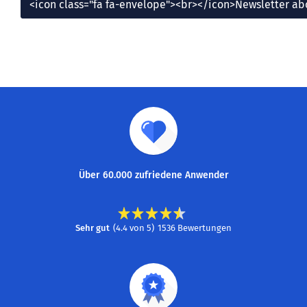
<icon class="fa fa-envelope"><br></icon>Newsletter a
Über 60.000 zufriedene Anwender
Sehr gut
(
4.4
von
5
)
1536
Bewertungen