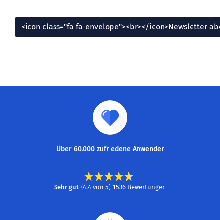
<icon class="fa fa-envelope"><br></icon>Newsletter a
Über 60.000 zufriedene Anwender
Sehr gut
(
4.4
von
5
)
1536
Bewertungen