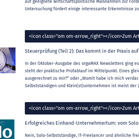
auf geeignete wirtschaftspolitische Maßnahmen zur För
Untersuchung fördert einige interessante Erkenntnisse zu
<icon class="om om-arrow_right"></icon>Zum Art
Steuerprüfung (Teil 2): Das kommt in der Praxis auf
In der Oktober-Ausgabe des orgaMAX Newsletters ging es
steht der praktische Prüfablauf im Mittelpunkt. Eines g
ausgerechnet zu mir?“ oder „Womit habe ich mich verdäch
Selbstständigen und Klein(st)unternehmen ist meist der Z
<icon class="om om-arrow_right"></icon>Zum Art
Erfolgreiches Einhand-Unternehmertum: vom Solo
Nein, Solo-Selbstständige, IT-Freelancer und ähnliche fr