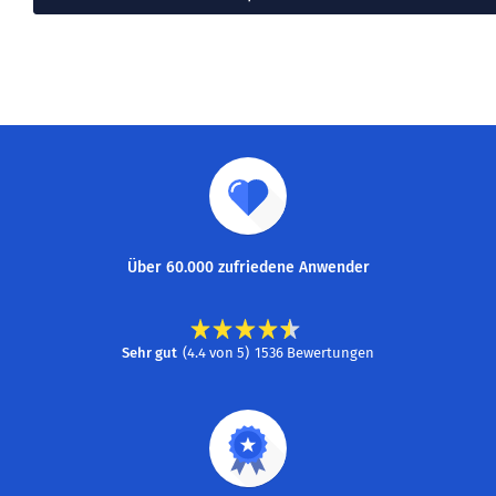
Über 60.000 zufriedene Anwender
Sehr gut
(
4.4
von
5
)
1536
Bewertungen