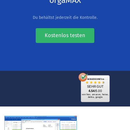
orgaMAX
Du behältst jederzeit die Kontrolle.
Kostenlos testen
AUSGEZEICHNET
.ORG
SEHR GUT
4.54
/5.00
von hier, amazon, heise,
deltra, google