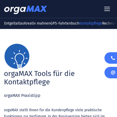
Entgeltatlas
Kreativ mahnen
GPS-Fahrtenbuch
Kontaktpflege
Rechnung
orgaMAX Tools für die
Kontaktpflege
orgaMAX Praxistipp
orgaMAX stellt Ihnen für die Kundenpflege viele praktische
Funktionen zur Verfügung. In der Basisversion bieten sich im