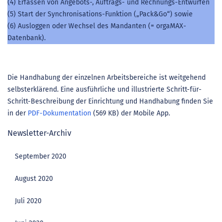
(4) Erfassen von Angebots-, Auftrags- und Rechnungs-Entwürfen
(5) Start der Synchronisations-Funktion („Pack&Go“) sowie
(6) Ausloggen oder Wechsel des Mandanten (= orgaMAX-
Datenbank).
Die Handhabung der einzelnen Arbeitsbereiche ist weitgehend
selbsterklärend. Eine ausführliche und illustrierte Schritt-für-
Schritt-Beschreibung der Einrichtung und Handhabung finden Sie
in der
PDF-Dokumentation
(569 KB) der Mobile App.
Newsletter-Archiv
September 2020
August 2020
Juli 2020