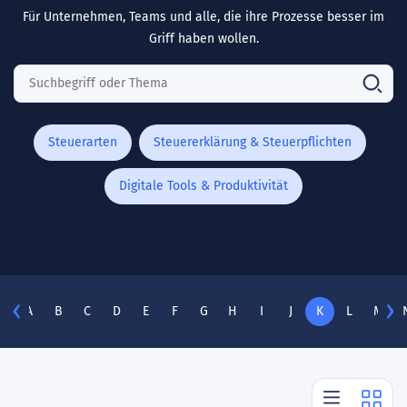
Für Unternehmen, Teams und alle, die ihre Prozesse besser im
Griff haben wollen.
Steuerarten
Steuererklärung & Steuerpflichten
Digitale Tools & Produktivität
A
B
C
D
E
F
G
H
I
J
K
L
M