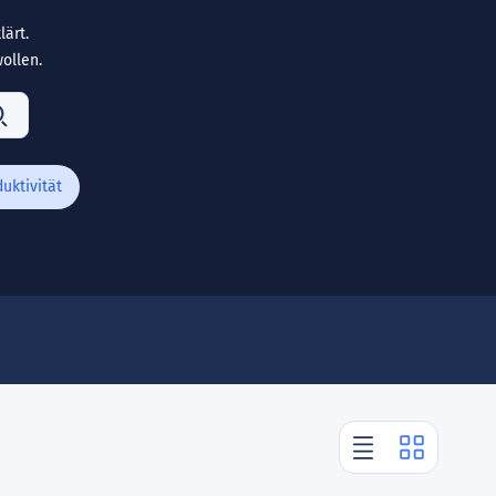
ärt.
ollen.
duktivität