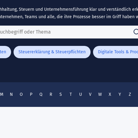
hhaltung, Steuern und Unternehmensführung klar und verständlich erkl
nternehmen, Teams und alle, die ihre Prozesse besser im Griff haben w
ten
Steuererklärung & Steuerpflichten
Digitale Tools & Pro
M
N
O
P
Q
R
S
T
U
V
W
X
Y
Z