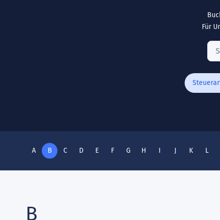
Buc
Für U
Steuerar
A
B
C
D
E
F
G
H
I
J
K
L
B