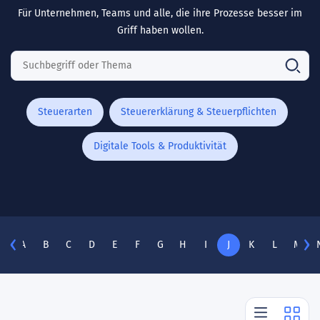
Für Unternehmen, Teams und alle, die ihre Prozesse besser im
Griff haben wollen.
Steuerarten
Steuererklärung & Steuerpflichten
Digitale Tools & Produktivität
A
B
C
D
E
F
G
H
I
J
K
L
M