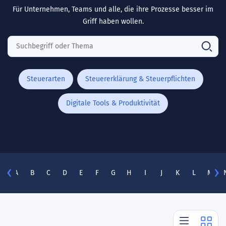
Für Unternehmen, Teams und alle, die ihre Prozesse besser im
Griff haben wollen.
Steuerarten
Steuererklärung & Steuerpflichten
Digitale Tools & Produktivität
A
B
C
D
E
F
G
H
I
J
K
L
M