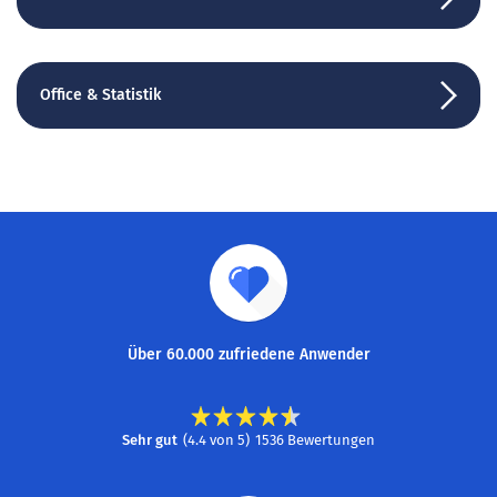
Office & Statistik
Über 60.000 zufriedene Anwender
Sehr gut
(
4.4
von
5
)
1536
Bewertungen