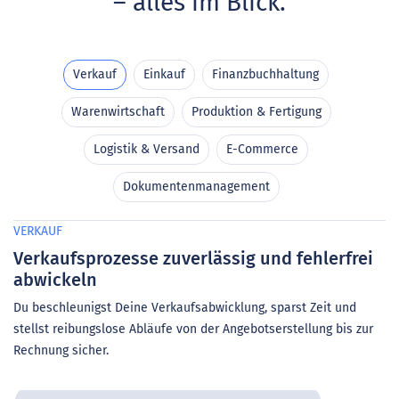
– alles im Blick.
Verkauf
Einkauf
Finanzbuchhaltung
Warenwirtschaft
Produktion & Fertigung
Logistik & Versand
E-Commerce
Dokumentenmanagement
VERKAUF
E
Verkaufsprozesse zuverlässig und fehlerfrei
B
abwickeln
ü
Du beschleunigst Deine Verkaufsabwicklung, sparst Zeit und
Du
stellst reibungslose Abläufe von der Angebotserstellung bis zur
Fe
Rechnung sicher.