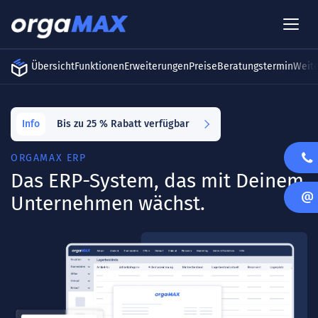
Übersicht
Funktionen
Erweiterungen
Preise
Beratungstermin
Weit
Info
Bis zu 25 % Rabatt verfügbar
ORGAMAX ERP
Das ERP-System, das mit Deinem
Unternehmen wächst.