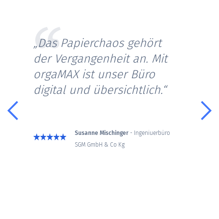
„Das Papierchaos gehört
Up
der Vergangenheit an. Mit
zuv
orgaMAX ist unser Büro
sc
digital und übersichtlich.“
eig
Susanne Mischinger
- Ingeniuerbüro
SGM GmbH & Co Kg