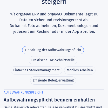
steigern
Mit orgaMAX ERP und orgaMAX Dokumente legst Du
Dateien sicher und revisionsgerecht ab.
Du kannst Foto aufnehmen, Dokument anlegen und
jederzeit am Rechner oder in der App abrufen.
Einhaltung der Aufbewahrungspflicht
Praktische ERP-Schnittstelle
Einfaches Steuermanagement
Mobiles Arbeiten
Effiziente Belegverwaltung
AUFBEWAHRUNGSPFLICHT
PR
Aufbewahrungspflicht bequem einhalten
N
W
Deine steuerlich relevanten Belege verwahrst Du geschützt und