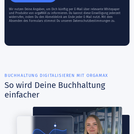
Wir nutzen Deine Angaben, um Dich künftig per E-Mail über relevante Whitepaper
und Produkte von orgaMAX zu informieren. Du kannst diese Einwilligung jederzeit
widerrufen, indem Du den Abmeldelink am Ende jeder E-Mail nutzt. Mit dem
Absenden des Formulars stimmst Du unseren
Datenschutzbestimmungen
zu.
BUCHHALTUNG DIGITALISIEREN MIT ORGAMAX
So wird Deine Buchhaltung
einfacher