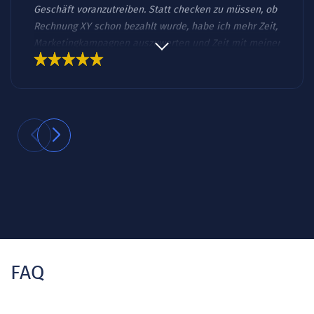
Geschäft voranzutreiben. Statt checken zu müssen, ob
Rechnung XY schon bezahlt wurde, habe ich mehr Zeit,
Marketingkampagnen auszuwerten und Zeit mit meiner
Familie zu verbringen. Wenn du nicht im Zettel-Wirr-
Warr untergehen und am statt im Unternehmen
arbeiten willst, dann ist eine Lösung wie orgaMAX eine
gute Sache.“
FAQ