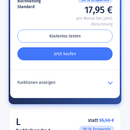
Buchhaltung
Standard
17,95 €
pro Monat bei jährl.
Abrechnung
Kostenlos testen
Jetzt kaufen
Funktionen anzeigen
L
statt
55,90 €
50 % Ersparnis