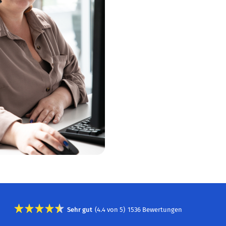
Sehr gut
(
4.4
von
5
)
1536
Bewertungen