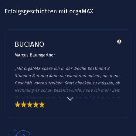
Erfolgsgeschichten mit orgaMAX
BUCIANO
Marcus Baumgartner
„Mit orgaMAX spare ich in der Woche bestimmt 3
Stunden Zeit und kann die wiederum nutzen, um mein
Geschäft voranzutreiben. Statt checken zu müssen, ob
Rechnung XY schon bezahlt wurde, habe ich mehr Zeit,
Marketingkampagnen auszuwerten und Zeit mit meiner
Familie zu verbringen. Wenn du nicht im Zettel-Wirr-
Warr untergehen und am statt im Unternehmen
arbeiten willst, dann ist eine Lösung wie orgaMAX eine
gute Sache.“