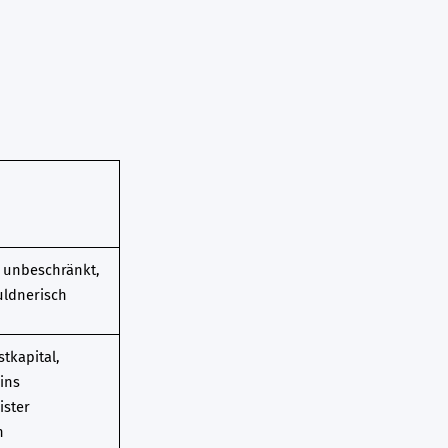
, unbeschränkt,
ldnerisch
tkapital,
ins
ister
h