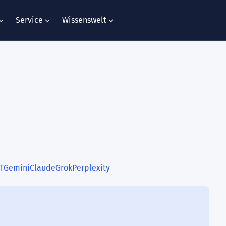
Service
Wissenswelt
T
Gemini
Claude
Grok
Perplexity