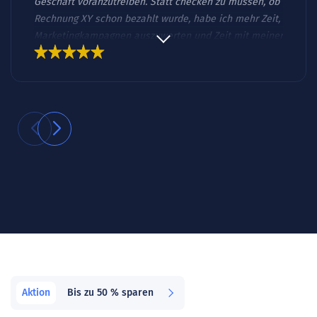
Geschäft voranzutreiben. Statt checken zu müssen, ob
Rechnung XY schon bezahlt wurde, habe ich mehr Zeit,
Marketingkampagnen auszuwerten und Zeit mit meiner
Familie zu verbringen. Wenn du nicht im Zettel-Wirr-
Warr untergehen und am statt im Unternehmen
arbeiten willst, dann ist eine Lösung wie orgaMAX eine
gute Sache.“
Aktion
Bis zu 50 % sparen